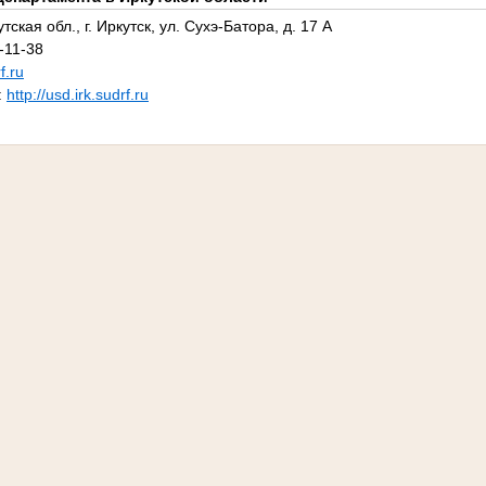
ская обл., г. Иркутск, ул. Сухэ-Батора, д. 17 А
-11-38
f.ru
:
http://usd.irk.sudrf.ru