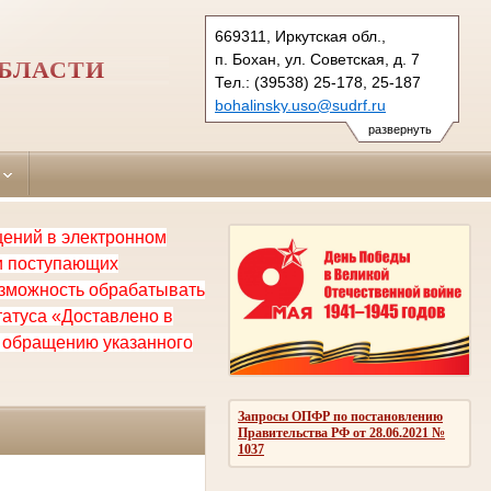
669311, Иркутская обл.,
п. Бохан, ул. Советская, д. 7
БЛАСТИ
Тел.: (39538) 25-178, 25-187
bohalinsky.uso@sudrf.ru
развернуть
щений в электронном
ки поступающих
озможность обрабатывать
татуса «Доставлено в
я обращению указанного
Запросы ОПФР по постановлению
Правительства РФ от 28.06.2021 №
1037